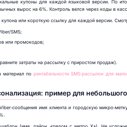
икальные купоны для каждой языковой версии. По ито
зычных вырос на 6%. Контроль велся через коды в касс
д купона или короткую ссылку для каждой версии. Смот
iber/SMS;
ов или промокодов;
сравните затраты на рассылку с приростом продаж).
ен материал по
рентабельности SMS‑рассылок для мало
сонализация: пример для небольшого
Viber‑сообщения имя клиента и городскую микро‑метк
%.
 шаблон (имя, район, «рядом с метро X»). Не усложн