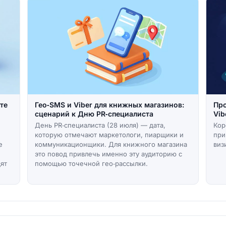
те
Гео‑SMS и Viber для книжных магазинов:
Про
сценарий к Дню PR‑специалиста
Vib
День PR‑специалиста (28 июля) — дата,
Кор
которую отмечают маркетологи, пиарщики и
при
е
коммуникационщики. Для книжного магазина
виз
это повод привлечь именно эту аудиторию с
ят
помощью точечной гео‑рассылки.