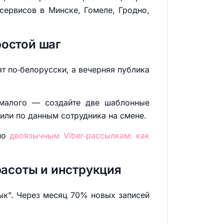
 сервисов в Минске, Гомеле, Гродно,
ростой шаг
т по‑белорусски, а вечерняя публика
с малого — создайте две шаблонные
 или по данным сотрудника на смене.
 по
дво́язычным Viber‑рассылкам: как
расоты и инструкция
ык". Через месяц 70% новых записей