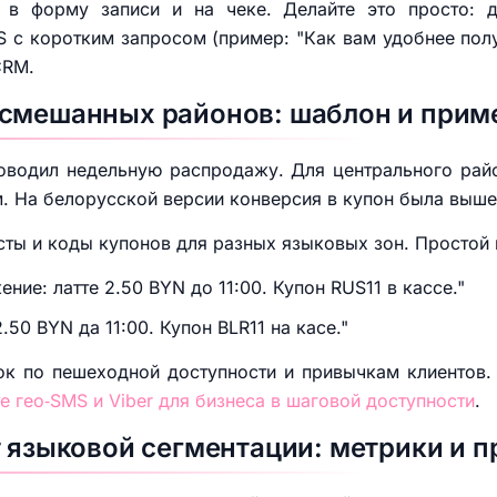
 в форму записи и на чеке. Делайте это просто: 
 с коротким запросом (пример: "Как вам удобнее полу
CRM.
смешанных районов: шаблон и приме
оводил недельную распродажу. Для центрального райо
. На белорусской версии конверсия в купон была выше
ксты и коды купонов для разных языковых зон. Простой
ние: латте 2.50 BYN до 11:00. Купон RUS11 в кассе."
.50 BYN да 11:00. Купон BLR11 на касе."
ок по пешеходной доступности и привычкам клиентов.
е гео‑SMS и Viber для бизнеса в шаговой доступности
.
т языковой сегментации: метрики и п