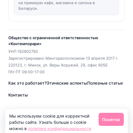
на примерах кафе, магазина и салона в
Беларуси.
Общество с ограниченной ответственностью
«Контемпорари»
УНП
192802792
Зарегистрировано Мингорисполкомом 13 апреля 2017 г.
220123
,
г. Минск
,
ул. Веры Хоружей, 29, офис 605Е
ПН-ПТ 09:00–17:00
Как это работает?
Этические аспекты
Полезные статьи
Контакты
EMAIL
office@geotarget.by
Мы используем cookie для корректной
Понятно
Политика конфиденциальности
работы сайта. Узнать больше о cookie
можно в
политике конфиденциальности